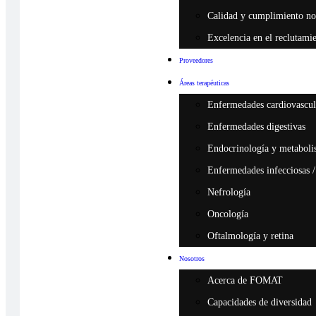
Calidad y cumplimiento n
Excelencia en el reclutamie
Proveedores
Áreas terapéuticas
Enfermedades cardiovascula
Enfermedades digestivas
Endocrinología y metabol
Enfermedades infecciosas /
Nefrología
Oncología
Oftalmología y retina
Nosotros
Acerca de FOMAT
Capacidades de diversidad