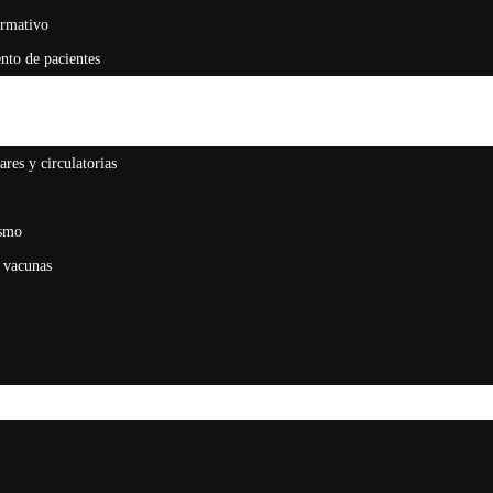
ormativo
nto de pacientes
res y circulatorias
ismo
 vacunas