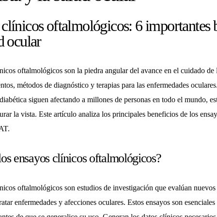
clínicos oftalmológicos: 6 importantes b
d ocular
nicos oftalmológicos son la piedra angular del avance en el cuidado de
ntos, métodos de diagnóstico y terapias para las enfermedades ocular
a diabética siguen afectando a millones de personas en todo el mundo, e
urar la vista. Este artículo analiza los principales beneficios de los en
AT.
os ensayos clínicos oftalmológicos?
nicos oftalmológicos son estudios de investigación que evalúan nuevos 
tratar enfermedades y afecciones oculares. Estos ensayos son esenciales 
antes de que se generalice su uso. Generan los datos clínicos necesarios 