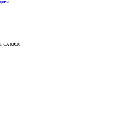
mpresa
rd, CA 93030