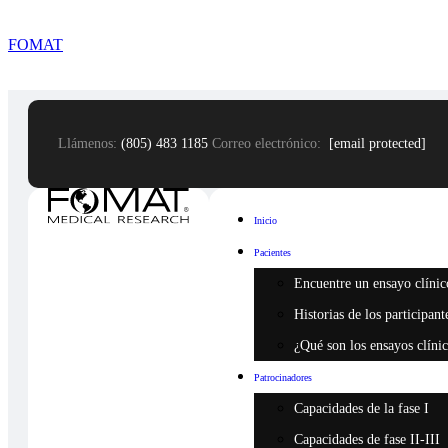
FOMAT
Llámenos:
(805) 483 1185
Correo electrónico:
[email protected]
Inicio
Pacientes
Encuentre un ensayo clínic
Historias de los participant
¿Qué son los ensayos clíni
Patrocinadores
Capacidades de la fase I
Capacidades de fase II-III