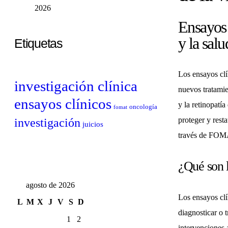
2026
Ensayos 
y la salu
Etiquetas
Los ensayos clí
investigación clínica
nuevos tratamie
ensayos clínicos
y la retinopatí
oncología
fomat
proteger y resta
investigación
juicios
través de FOM
¿Qué son l
agosto de 2026
Los ensayos clí
L
M
X
J
V
S
D
diagnosticar o 
1
2
intervenciones 