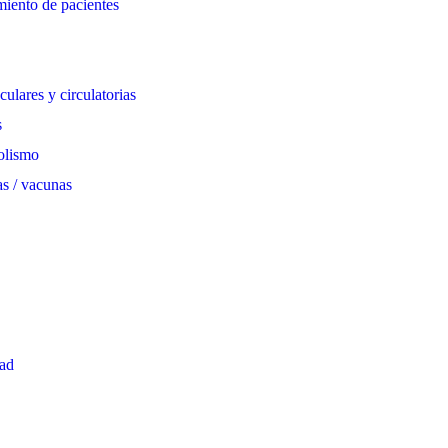
miento de pacientes
ulares y circulatorias
s
olismo
s / vacunas
dad