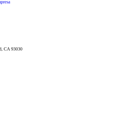
mpresa
rd, CA 93030