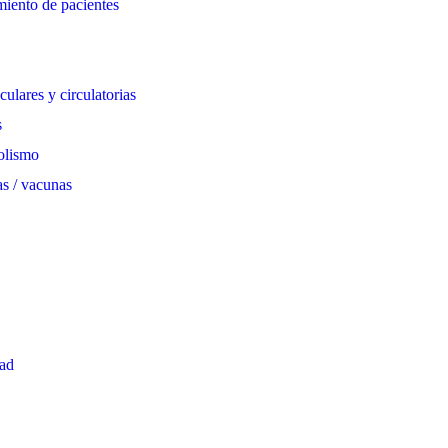
miento de pacientes
ulares y circulatorias
s
olismo
s / vacunas
dad