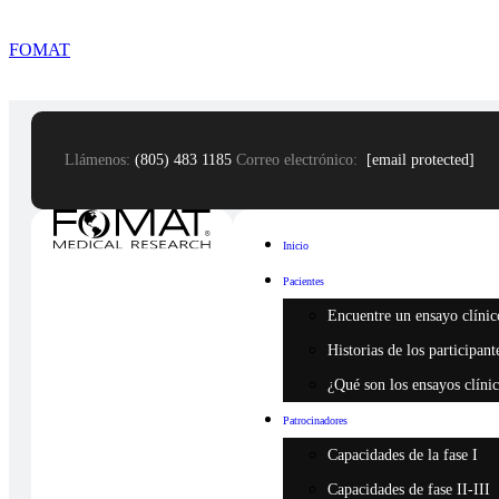
FOMAT
Llámenos:
(805) 483 1185
Correo electrónico:
[email protected]
Inicio
Pacientes
Encuentre un ensayo clínic
Historias de los participant
¿Qué son los ensayos clíni
Patrocinadores
Capacidades de la fase I
Capacidades de fase II-III