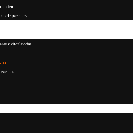
ormativo
nto de pacientes
res y circulatorias
ismo
 vacunas