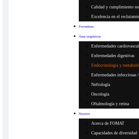
Calidad y cumplimiento n
Excelencia en el reclutamie
Proveedores
Áreas terapéuticas
Enfermedades cardiovascula
Enfermedades digestivas
Endocrinología y metabol
Enfermedades infecciosas /
Nefrología
Oncología
Oftalmología y retina
Nosotros
Acerca de FOMAT
Capacidades de diversidad